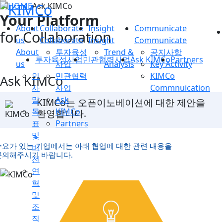
Ask KIMCo
Your Platform
About
Collaborate
Insight
Communicate
for Collaboration
us
Collaborate
Insight
Communicate
About
투자육성
Trend &
공지사항
투자육성사업
민관협력사업
Ask KIMCo
Partners
us
사업
Analysis
Key Activity
인
민관협력
KIMCo
Ask KIMCo
사
사업
Commnuication
말
Ask
KIMCo는 오픈이노베이션에 대한 제안을
목
KIMCo
환영합니다.
표
Partners
및
수요가 있는 기업에서는 아래 협업에 대한 관련 내용을
비
문의해주시기 바랍니다.
전
연
혁
및
조
직