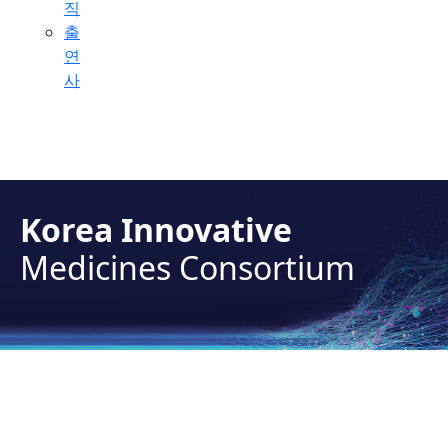
직
출
연
사
Korea Innovative
Medicines Consortium