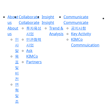
About
Collaborate
Insight
Communicate
us
Collaborate
Insight
Communicate
About
투자육성
Trend &
공지사항
us
사업
Analysis
Key Activity
인
민관협력
KIMCo
사
사업
Commnuication
말
Ask
목
KIMCo
표
Partners
및
비
전
연
혁
및
조