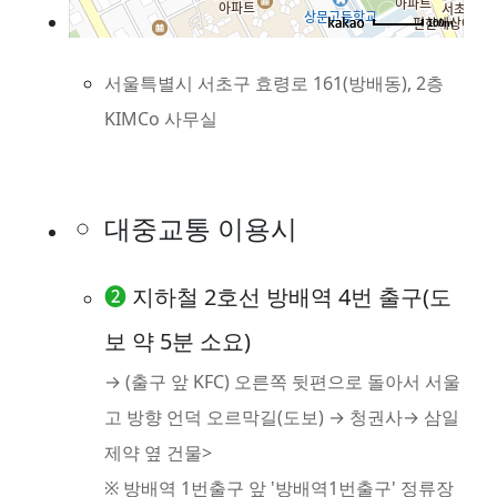
사무실 주소
100m
서울특별시 서초구 효령로 161(방배동), 2층
KIMCo 사무실
대중교통 이용시
❷
지하철 2호선 방배역 4번 출구(도
보 약 5분 소요)
→ (출구 앞 KFC) 오른쪽 뒷편으로 돌아서 서울
고 방향 언덕 오르막길(도보) → 청권사→ 삼일
제약 옆 건물>
※ 방배역 1번출구 앞 '방배역1번출구' 정류장