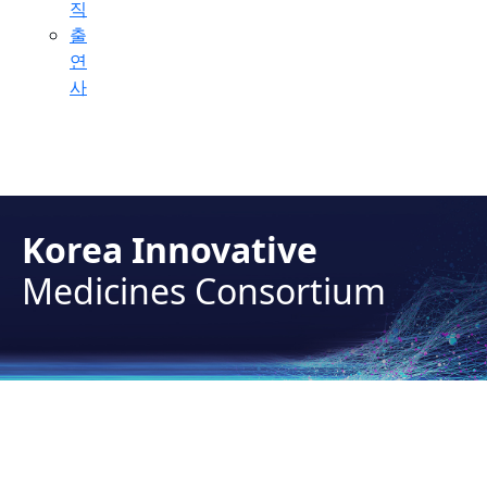
직
출
연
사
Korea Innovative
Medicines Consortium