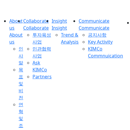
About
Collaborate
Insight
Communicate
us
Collaborate
Insight
Communicate
About
투자육성
Trend &
공지사항
us
사업
Analysis
Key Activity
인
민관협력
KIMCo
사
사업
Commnuication
말
Ask
목
KIMCo
표
Partners
및
비
전
연
혁
및
조