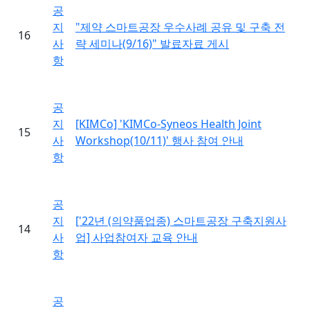
공
지
"제약 스마트공장 우수사례 공유 및 구축 전
16
사
략 세미나(9/16)" 발료자료 게시
항
공
지
[KIMCo] 'KIMCo-Syneos Health Joint
15
사
Workshop(10/11)' 행사 참여 안내
항
공
지
['22년 (의약품업종) 스마트공장 구축지원사
14
사
업] 사업참여자 교육 안내
항
공