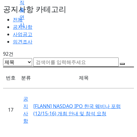
직
공지사항 카테고리
출
연
전체
사
공지사항
사업공고
의견조사
92건
번호
분류
제목
공
지
[FLANN] NASDAQ IPO 한국 웨비나 포럼
17
사
(12/15-16) 개최 안내 및 참석 요청
항