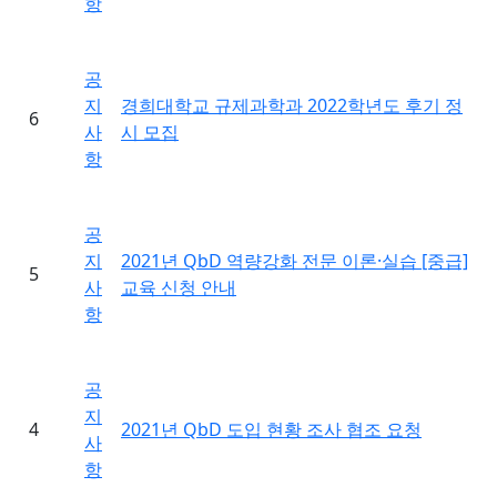
항
공
지
경희대학교 규제과학과 2022학년도 후기 정
6
사
시 모집
항
공
지
2021년 QbD 역량강화 전문 이론·실습 [중급]
5
사
교육 신청 안내
항
공
지
4
2021년 QbD 도입 현황 조사 협조 요청
사
항