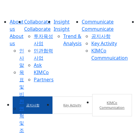
About
Collaborate
Insight
Communicate
us
Collaborate
Insight
Communicate
Communicate
About
투자육성
Trend &
공지사항
us
사업
Analysis
Key Activity
Information, news
인
민관협력
KIMCo
사
사업
Commnuication
말
Ask
목
KIMCo
표
Partners
및
비
전
KIMCo
공지사항
Key Activity
연
Communication
혁
및
조