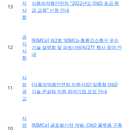
지
식품의약품안전처 “2022년도 QbD 초급·중
13
사
급 교육” 신청 안내
항
공
[KIMCo] 제2회 'KIMCo-홍릉강소특구 우수
지
12
기술 설명회 및 파트너링(6/27)' 행사 참여 안
사
내
항
사
업
[식품의약품안전처 지원사업] 맞춤형 QbD
11
공
기술 컨설팅 지원 참여기업 모집 안내
고
사
업
[KIMCo] 글로벌신약 개발- QbD 플랫폼 구축
10