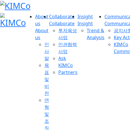
About
Collaborate
Insight
Communica
us
Collaborate
Insight
Communica
About
투자육성
Trend &
공지사
us
사업
Analysis
Key Act
인
민관협력
KIMCo
사
사업
Commnu
말
Ask
목
KIMCo
표
Partners
및
비
전
연
혁
및
조
직