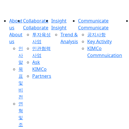
About
Collaborate
Insight
Communicate
us
Collaborate
Insight
Communicate
About
투자육성
Trend &
공지사항
us
사업
Analysis
Key Activity
인
민관협력
KIMCo
사
사업
Commnuication
말
Ask
목
KIMCo
표
Partners
및
비
전
연
혁
및
조