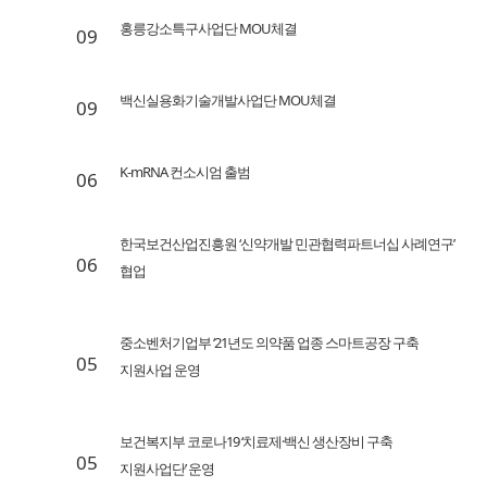
홍릉강소특구사업단 MOU체결
09
백신실용화기술개발사업단 MOU체결
09
K-mRNA 컨소시엄 출범
06
한국보건산업진흥원 ‘신약개발 민관협력파트너십 사례연구’
06
협업
중소벤처기업부 ‘21년도 의약품 업종 스마트공장 구축
05
지원사업 운영
보건복지부 코로나19 ‘치료제·백신 생산장비 구축
05
지원사업단’ 운영