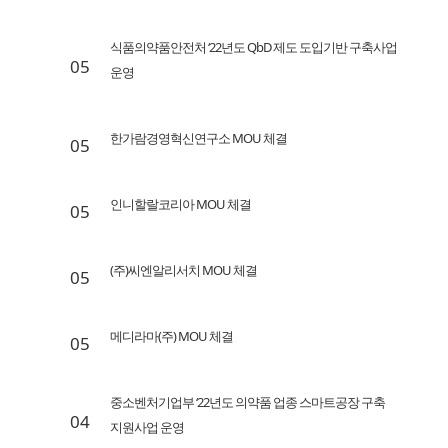
식품의약품안전처 ‘22년도 QbD 제도 도입기반 구축사업
05
운영
한가람경영혁신연구소 MOU 체결
05
인니할랄코리아 MOU 체결
05
(주)씨엔알리서치 MOU 체결
05
메디라마(주) MOU 체결
05
중소벤처기업부 ‘22년도 의약품 업종 스마트공장 구축
04
지원사업 운영