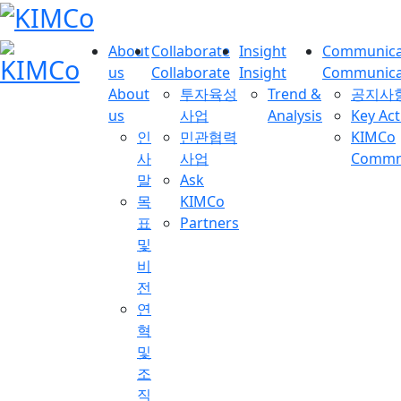
About
Collaborate
Insight
Communica
us
Collaborate
Insight
Communica
About
투자육성
Trend &
공지사
us
사업
Analysis
Key Act
인
민관협력
KIMCo
사
사업
Commnu
말
Ask
목
KIMCo
표
Partners
및
비
전
연
혁
및
조
직