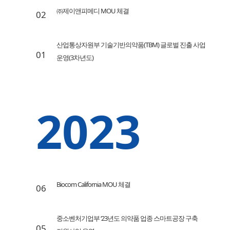
㈜제이앤피메디 MOU 체결
02
산업통상자원부 기술기반의약품(TBM) 글로벌 진출 사업
01
운영(3차년도)
2023
Biocom California MOU 체결
06
중소벤처기업부 ‘23년도 의약품 업종 스마트공장 구축
05