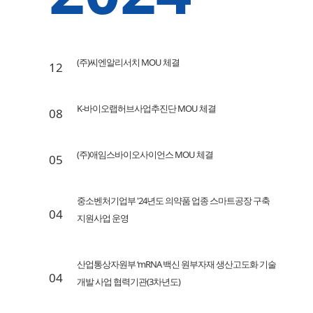
(주)씨엔알리서치 MOU 체결
12
K-바이오랩허브사업추진단 MOU 체결
08
(주)애임스바이오사이언스 MOU 체결
05
중소벤처기업부 '24년도 의약품 업종 스마트공장 구축
04
지원사업 운영
산업통상자원부 ‘mRNA 백신 원부자재 생산고도화 기술
04
개발 사업 협력기관(3차년도)