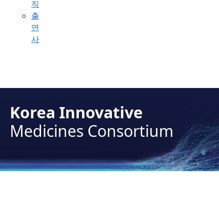
직
출
연
사
Korea Innovative
Medicines Consortium