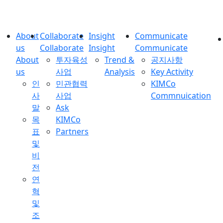
About
Collaborate
Insight
Communicate
us
Collaborate
Insight
Communicate
About
투자육성
Trend &
공지사항
us
사업
Analysis
Key Activity
인
민관협력
KIMCo
사
사업
Commnuication
말
Ask
목
KIMCo
표
Partners
및
비
전
연
혁
및
조