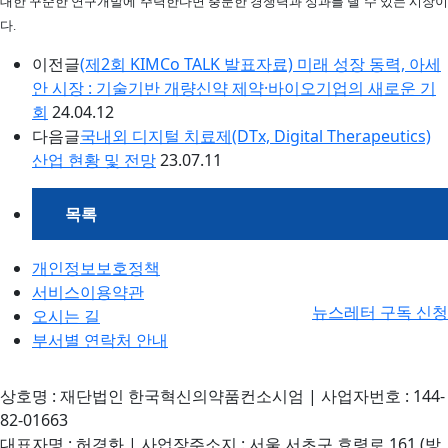
대한 꾸준한 연구개발에 주력한다면 충분한 경쟁력과 성과를 낼 수 있는 시장이
다.
이전글
(제2회 KIMCo TALK 발표자료) 미래 성장 동력, 아세
안 시장 : 기술기반 개량신약 제약·바이오기업의 새로운 기
회
24.04.12
다음글
국내외 디지털 치료제(DTx, Digital Therapeutics)
산업 현황 및 전망
23.07.11
목록
개인정보보호정책
서비스이용약관
뉴스레터 구독 신청
오시는 길
부서별 연락처 안내
상호명 : 재단법인 한국혁신의약품컨소시엄 | 사업자번호 : 144-
82-01663
대표자명 : 허경화 | 사업장주소지 : 서울 서초구 효령로 161 (방