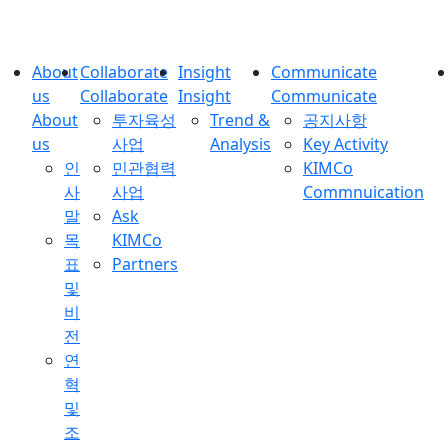
About
Collaborate
Insight
Communicate
us
Collaborate
Insight
Communicate
About
투자육성
Trend &
공지사항
us
사업
Analysis
Key Activity
인
민관협력
KIMCo
사
사업
Commnuication
말
Ask
목
KIMCo
표
Partners
및
비
전
연
혁
및
조