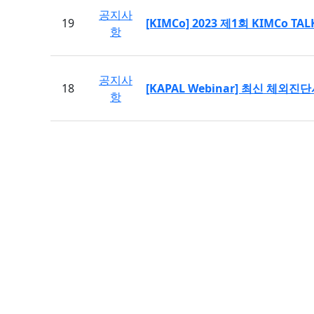
공지사
19
[KIMCo] 2023 제1회 KIMCo T
항
공지사
18
[KAPAL Webinar] 최신 체외진
항
맨끝