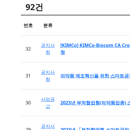
92건
번호
분류
공지사
[KIMCo] KIMCo-Biocom CA Cr
32
항
청
공지사
31
의약품 제조혁신을 위한 스마트공장
항
사업공
30
2023년 부처협업형(의약품업종) 
고
공지사
29
2023년 「부처협업형 스마트공장