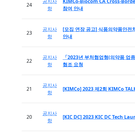
공지사
KIMCo-Biocom CA Cross-Borde
24
항
참여 안내
공지사
[모집 연장 공고] 식품의약품안전처
23
항
안내
공지사
「2023년 부처협업형(의약품 업종
22
항
협조 요청
공지사
21
[KIMCo] 2023 제2회 KIMCo T
항
공지사
20
[KIC DC] 2023 KIC DC Tech 
항