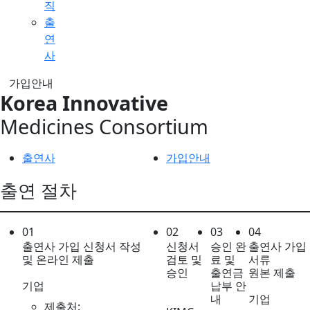
직
출
연
사
가입안내
Korea Innovative
Medicines Consortium
출연사
가입안내
출연 절차
01
02
03
04
출연사 가입 신청서 작성
신청서
승인 완
출연사 가입
및 온라인 제출
검토 및
료 및
서류
승인
출연금
원본 제출
기업
납부 안
내
기업
제출처: