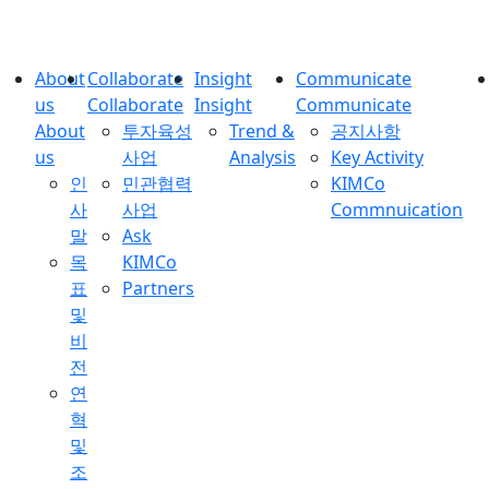
About
Collaborate
Insight
Communicate
us
Collaborate
Insight
Communicate
About
투자육성
Trend &
공지사항
us
사업
Analysis
Key Activity
인
민관협력
KIMCo
사
사업
Commnuication
말
Ask
목
KIMCo
표
Partners
및
비
전
연
혁
및
조